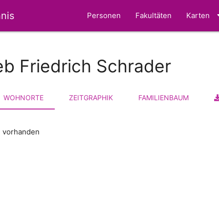
nis
Personen
Fakultäten
Karten
eb Friedrich Schrader
WOHNORTE
ZEITGRAPHIK
FAMILIENBAUM
n vorhanden