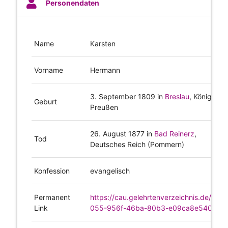
Personendaten
Name
Karsten
Vorname
Hermann
3. September 1809
in
Breslau
, Königreich
Geburt
Preußen
26. August 1877
in
Bad Reinerz
,
Tod
Deutsches Reich (Pommern)
Konfession
evangelisch
Permanent
https://cau.gelehrtenverzeichnis.de/980f
Link
055-956f-46ba-80b3-e09ca8e5408e