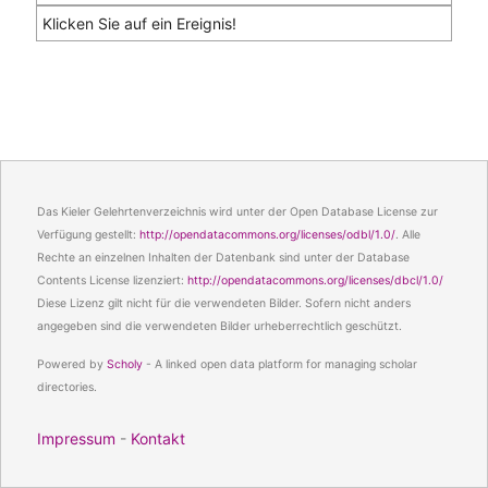
Klicken Sie auf ein Ereignis!
Das Kieler Gelehrtenverzeichnis wird unter der Open Database License zur
Verfügung gestellt:
http://opendatacommons.org/licenses/odbl/1.0/
. Alle
Rechte an einzelnen Inhalten der Datenbank sind unter der Database
Contents License lizenziert:
http://opendatacommons.org/licenses/dbcl/1.0/
Diese Lizenz gilt nicht für die verwendeten Bilder. Sofern nicht anders
angegeben sind die verwendeten Bilder urheberrechtlich geschützt.
Powered by
Scholy
- A linked open data platform for managing scholar
directories.
Impressum
-
Kontakt