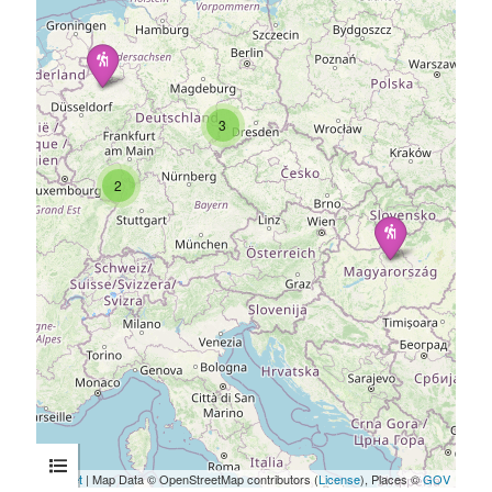
3
2
Leaflet
| Map Data © OpenStreetMap contributors (
License
), Places ©
GOV