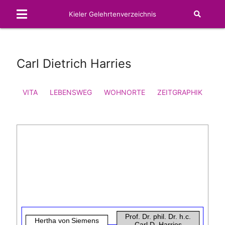
Kieler Gelehrtenverzeichnis
Carl Dietrich Harries
VITA
LEBENSWEG
WOHNORTE
ZEITGRAPHIK
FA
Prof. Dr. phil. Dr. h.c.
Hertha von Siemens
Carl D. Harries