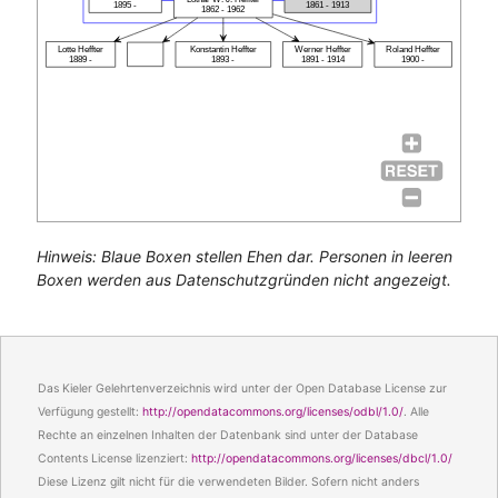
1895 -
1861 - 1913
1862 - 1962
Lotte Heffter
Konstantin Heffter
Werner Heffter
Roland Heffter
1889 -
1893 -
1891 - 1914
1900 -
Hinweis: Blaue Boxen stellen Ehen dar. Personen in leeren
Boxen werden aus Datenschutzgründen nicht angezeigt.
Das Kieler Gelehrtenverzeichnis wird unter der Open Database License zur
Verfügung gestellt:
http://opendatacommons.org/licenses/odbl/1.0/
. Alle
Rechte an einzelnen Inhalten der Datenbank sind unter der Database
Contents License lizenziert:
http://opendatacommons.org/licenses/dbcl/1.0/
Diese Lizenz gilt nicht für die verwendeten Bilder. Sofern nicht anders