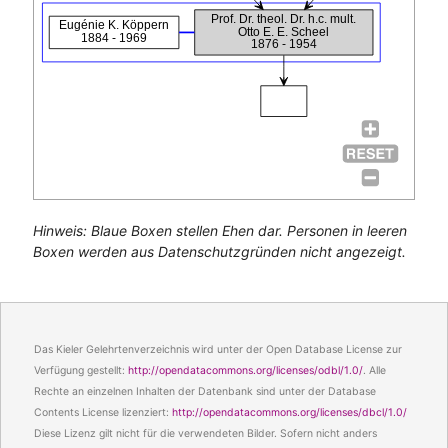
Prof. Dr. theol. Dr. h.c. mult.
Eugénie K. Köppern
Otto E. E. Scheel
1884 - 1969
1876 - 1954
Hinweis: Blaue Boxen stellen Ehen dar. Personen in leeren
Boxen werden aus Datenschutzgründen nicht angezeigt.
Das Kieler Gelehrtenverzeichnis wird unter der Open Database License zur
Verfügung gestellt:
http://opendatacommons.org/licenses/odbl/1.0/
. Alle
Rechte an einzelnen Inhalten der Datenbank sind unter der Database
Contents License lizenziert:
http://opendatacommons.org/licenses/dbcl/1.0/
Diese Lizenz gilt nicht für die verwendeten Bilder. Sofern nicht anders