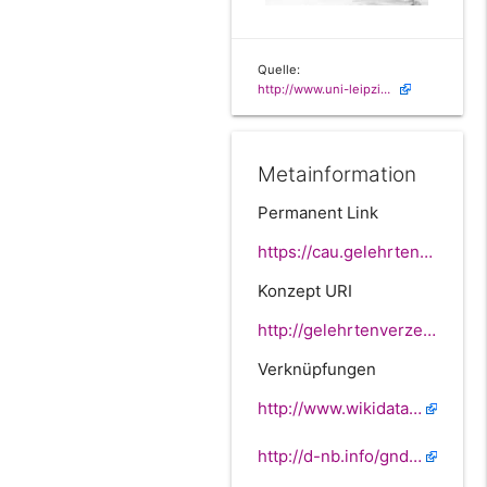
Quelle:
http://www.uni-leipzig.de/unigeschichte/professorenkatalog/pictures/TUD_UA_Nikisch_Arthur.jpg
Metainformation
Permanent Link
https://cau.gelehrtenverzeichnis.de//beac5ccb-573f-b334-d2d7-4d4c60b37572
Konzept URI
http://gelehrtenverzeichnis.de/beac5ccb-573f-b334-d2d7-4d4c60b37572
Verknüpfungen
http://www.wikidata.org/entity/Q710972
http://d-nb.info/gnd/128609133