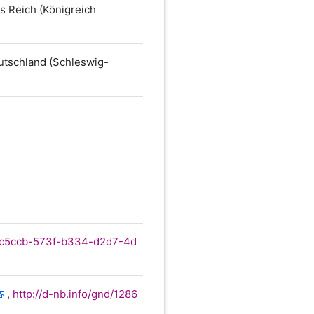
s Reich (Königreich
utschland (Schleswig-
beac5ccb-573f-b334-d2d7-4d
,
http://d-nb.info/gnd/1286