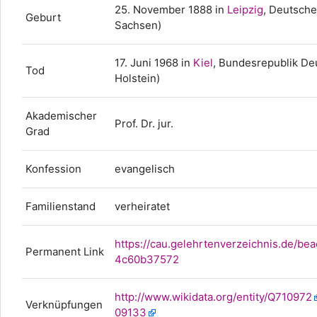
25. November 1888
in
Leipzig
, Deutsche
Geburt
Sachsen)
17. Juni 1968
in
Kiel
, Bundesrepublik De
Tod
Holstein)
Akademischer
Prof. Dr. jur.
Grad
Konfession
evangelisch
Familienstand
verheiratet
https://cau.gelehrtenverzeichnis.de/
Permanent Link
4c60b37572
http://www.wikidata.org/entity/Q710972
Verknüpfungen
09133