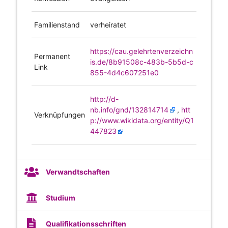
Familienstand
verheiratet
https://cau.gelehrtenverzeichn
Permanent
is.de/8b91508c-483b-5b5d-c
Link
855-4d4c607251e0
http://d-
nb.info/gnd/132814714
,
htt
Verknüpfungen
p://www.wikidata.org/entity/Q1
447823
Verwandtschaften
Studium
Qualifikationsschriften