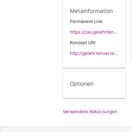
Metainformation
Permanent Link
https://cau.gelehrtenverzeichnis.de//139f55c6-4618-041e-7b55-514c2d32c1e1
Konzept URI
http://gelehrtenverzeichnis.de/139f55c6-4618-041e-7b55-514c2d32c1e1
Optionen
Verwendete Abkürzungen