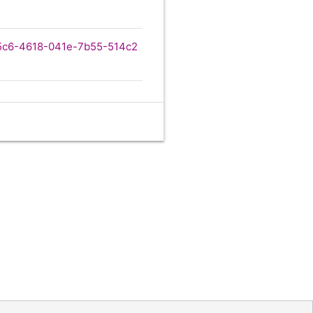
f55c6-4618-041e-7b55-514c2