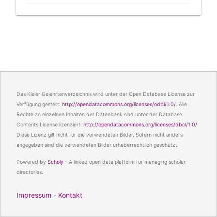
Das Kieler Gelehrtenverzeichnis wird unter der Open Database License zur
Verfügung gestellt:
http://opendatacommons.org/licenses/odbl/1.0/
. Alle
Rechte an einzelnen Inhalten der Datenbank sind unter der Database
Contents License lizenziert:
http://opendatacommons.org/licenses/dbcl/1.0/
Diese Lizenz gilt nicht für die verwendeten Bilder. Sofern nicht anders
angegeben sind die verwendeten Bilder urheberrechtlich geschützt.
Powered by
Scholy
- A linked open data platform for managing scholar
directories.
Impressum
-
Kontakt