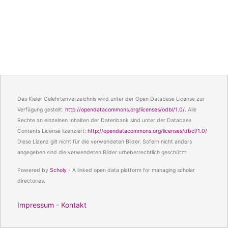
Das Kieler Gelehrtenverzeichnis wird unter der Open Database License zur
Verfügung gestellt:
http://opendatacommons.org/licenses/odbl/1.0/
. Alle
Rechte an einzelnen Inhalten der Datenbank sind unter der Database
Contents License lizenziert:
http://opendatacommons.org/licenses/dbcl/1.0/
Diese Lizenz gilt nicht für die verwendeten Bilder. Sofern nicht anders
angegeben sind die verwendeten Bilder urheberrechtlich geschützt.
Powered by
Scholy
- A linked open data platform for managing scholar
directories.
Impressum
-
Kontakt