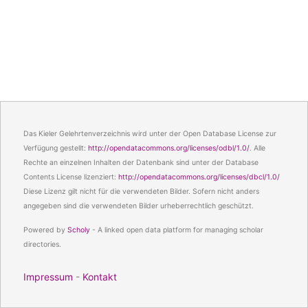
Das Kieler Gelehrtenverzeichnis wird unter der Open Database License zur
Verfügung gestellt:
http://opendatacommons.org/licenses/odbl/1.0/
. Alle
Rechte an einzelnen Inhalten der Datenbank sind unter der Database
Contents License lizenziert:
http://opendatacommons.org/licenses/dbcl/1.0/
Diese Lizenz gilt nicht für die verwendeten Bilder. Sofern nicht anders
angegeben sind die verwendeten Bilder urheberrechtlich geschützt.
Powered by
Scholy
- A linked open data platform for managing scholar
directories.
Impressum
-
Kontakt