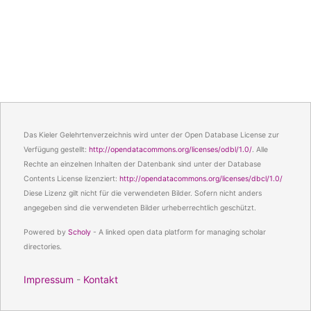
Das Kieler Gelehrtenverzeichnis wird unter der Open Database License zur
Verfügung gestellt:
http://opendatacommons.org/licenses/odbl/1.0/
. Alle
Rechte an einzelnen Inhalten der Datenbank sind unter der Database
Contents License lizenziert:
http://opendatacommons.org/licenses/dbcl/1.0/
Diese Lizenz gilt nicht für die verwendeten Bilder. Sofern nicht anders
angegeben sind die verwendeten Bilder urheberrechtlich geschützt.
Powered by
Scholy
- A linked open data platform for managing scholar
directories.
Impressum
-
Kontakt