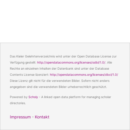
Das Kieler Gelehrtenverzeichnis wird unter der Open Database License zur
Verfügung gestellt:
http://opendatacommons.org/licenses/odbl/1.0/
. Alle
Rechte an einzelnen Inhalten der Datenbank sind unter der Database
Contents License lizenziert:
http://opendatacommons.org/licenses/dbcl/1.0/
Diese Lizenz gilt nicht für die verwendeten Bilder. Sofern nicht anders
angegeben sind die verwendeten Bilder urheberrechtlich geschützt.
Powered by
Scholy
- A linked open data platform for managing scholar
directories.
Impressum
-
Kontakt