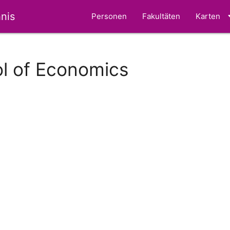
nis
Personen
Fakultäten
Karten
l of Economics