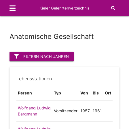
Kieler Gelehrtenverzeichnis
Anatomische Gesellschaft
FILTERN NACH JAHREN
Lebensstationen
Person
Typ
Von
Bis
Ort
Wolfgang Ludwig
Vorsitzender
1957
1961
Bargmann
Wolfgang Ludwig