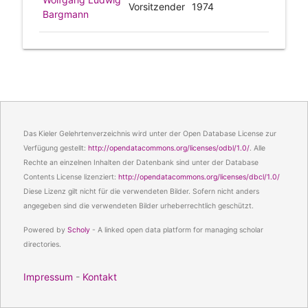
Vorsitzender
1974
Bargmann
Das Kieler Gelehrtenverzeichnis wird unter der Open Database License zur
Verfügung gestellt:
http://opendatacommons.org/licenses/odbl/1.0/
. Alle
Rechte an einzelnen Inhalten der Datenbank sind unter der Database
Contents License lizenziert:
http://opendatacommons.org/licenses/dbcl/1.0/
Diese Lizenz gilt nicht für die verwendeten Bilder. Sofern nicht anders
angegeben sind die verwendeten Bilder urheberrechtlich geschützt.
Powered by
Scholy
- A linked open data platform for managing scholar
directories.
Impressum
-
Kontakt